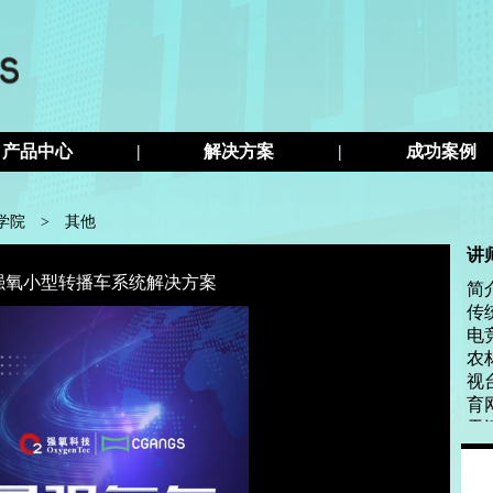
产品中心
|
解决方案
|
成功案例
s学院
>
其他
讲
强氧小型转播车系统解决方案
简
传
电
农
视
育
天
等