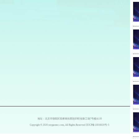
业
业
师
院
中
达
新
影
电
救》
H
粮
等；
V、
道
阳
火
动
村
地址：北京市朝阳区双桥南街西段E9区创新工场7号楼A110
村
Copyright © 2020 oxygentec.com, All Rights Reserved
京ICP备13016020号-5