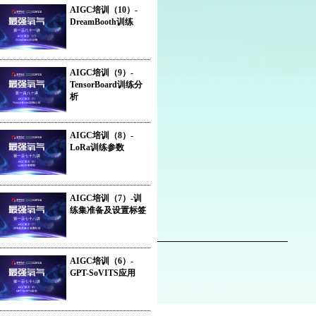
大赛校内选拔赛决赛优秀创新创
AIGC培训（10）-
导师、浙江传媒大学系列讲堂讲
DreamBooth训练
、广州城市职业学院艺术设计学
（电影技术学院）电影技术装备
心副主任、先后担任上海盛易
AIGC培训（9）-
、沈阳河马、大连乾豪、无锡广
TensorBoard训练分
影视、上海卡通派、无锡好莱坞
析
业等公司导演、监制。 参与制作
影：《可可的魔伞》《极地营
《龙虎门》、《Anglera
AIGC培训（8）-
LoRa训练参数
unter》（澳大利亚）；广告：五
神、丁家宜、玉立、海尔、旁氏
片头及包装：MTV、Channel-
ChannelYoung、河南台生活频
AIGC培训（7）-训
、深圳台等。 指导拍摄：包括沈
练集准备及设置标签
台2007年贺岁片、舒利亚、优清
茶、蒙牛新鲜果园等。 策划执导
画片：《虫虫屋》、《木头
AIGC培训（6）-
》、《战国智多星》、《星星
GPT-SoVITS应用
》、《折纸小兵》等。