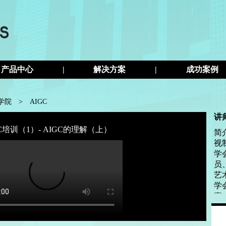
产品中心
|
解决方案
|
成功案例
s学院
>
AIGC
讲
GC培训（1）- AIGC的理解（上）
简
视
学
员
艺
学
事
职
届